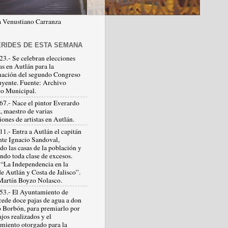
 Venustiano Carranza
RIDES DE ESTA SEMANA
23.- Se celebran elecciones
as en Autlán para la
ación del segundo Congreso
uyente. Fuente: Archivo
co Municipal.
67.- Nace el pintor Everardo
, maestro de varias
ones de artistas en Autlán.
11.- Entra a Autlán el capitán
nte Ignacio Sandoval,
do las casas de la población y
ndo toda clase de excesos.
 “La Independencia en la
e Autlán y Costa de Jalisco”.
Martín Boyzo Nolasco.
53.- El Ayuntamiento de
cede doce pajas de agua a don
 Borbón, para premiarlo por
ajos realizados y el
amiento otorgado para la