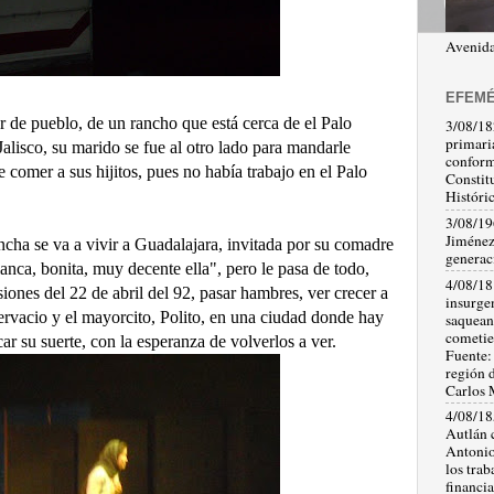
Avenida
EFEMÉ
de pueblo, de un rancho que está cerca de el Palo
3/08/18
primari
 Jalisco, su marido se fue al otro lado para mandarle
conform
e comer a sus hijitos, pues no había trabajo en el Palo
Constit
Históri
3/08/19
Jiménez
ha se va a vivir a Guadalajara, invitada por su comadre
generaci
lanca, bonita, muy decente ella", pero le pasa de todo,
4/08/18
siones del 22 de abril del 92, pasar hambres, ver crecer a
insurge
Gervacio y el mayorcito, Polito, en una ciudad donde hay
saquean
cometie
car su suerte, con la esperanza de volverlos a ver.
Fuente:
región d
Carlos 
4/08/18
Autlán 
Antonio
los trab
financi