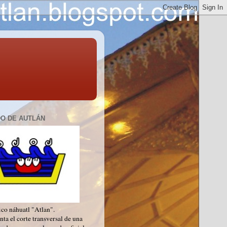
O DE AUTLÁN
ico náhuatl "Atlan".
ta el corte transversal de una