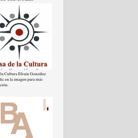
 la Cultura Efraín González
lic en la imagen para más
ción.