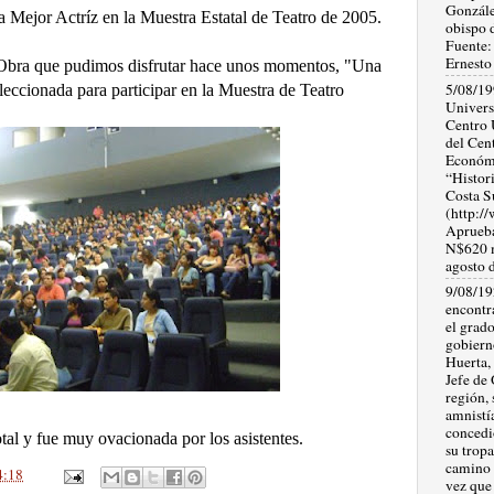
Gonzále
 Mejor Actríz en la Muestra Estatal de Teatro de 2005.
obispo 
Fuente:
Ernesto
 Obra que pudimos disfrutar hace unos momentos, "Una
5/08/19
leccionada para participar en la Muestra de Teatro
Univers
Centro 
del Cen
Económi
“Histori
Costa S
(http:/
Aprueba
N$620 m
agosto 
9/08/19
encontr
el grad
gobiern
Huerta,
Jefe de 
región, 
amnistí
concedi
tal y fue muy ovacionada por los asistentes.
su tropa
camino a
4:18
vez que 