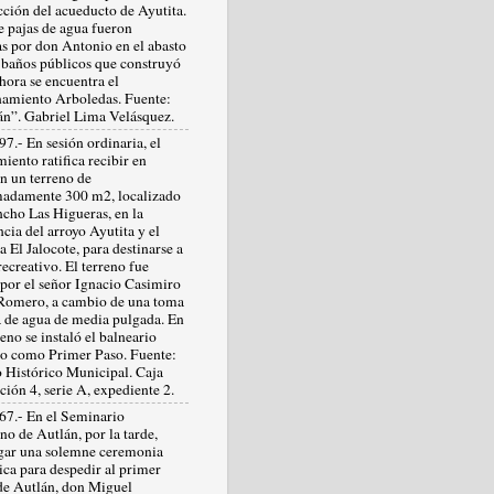
cción del acueducto de Ayutita.
e pajas de agua fueron
as por don Antonio en el abasto
 baños públicos que construyó
hora se encuentra el
namiento Arboledas. Fuente:
lán”. Gabriel Lima Velásquez.
7.- En sesión ordinaria, el
iento ratifica recibir en
n un terreno de
adamente 300 m2, localizado
ncho Las Higueras, en la
cia del arroyo Ayutita y el
 El Jalocote, para destinarse a
ecreativo. El terreno fue
por el señor Ignacio Casimiro
Romero, a cambio de una toma
ia de agua de media pulgada. En
reno se instaló el balneario
o como Primer Paso. Fuente:
 Histórico Municipal. Caja
ción 4, serie A, expediente 2.
67.- En el Seminario
o de Autlán, por la tarde,
ugar una solemne ceremonia
ica para despedir al primer
de Autlán, don Miguel