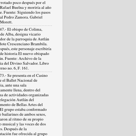
errotado poco después por el
 Rafael Buelna y moriría al año
te. Fuente: Siguiendo los pasos
ral Pedro Zamora. Gabriel
Morett.
47.- El obispo de Colima,
 de Alba, designa vicario
dor de la parroquia de Autlán
rdote Crescenciano Brambila.
pués, este personaje escribiría
 de historia El nuevo obispado
án. Fuente: Archivo de la
ia del Divino Salvador. Libro
rno no. 6, F. 161.
73.- Se presenta en el Casino
e el Ballet Nacional de
a, ante una sala
amente llena, dentro del
a de actividades organizadas
delegación Autlán del
mento de Bellas Artes del
 El grupo estaba conformado
e bailarines de ambos sexos,
aron al ritmo de su propio
o musical y las voces de dos
s. Después de la
ntación fue ofrecida al grupo