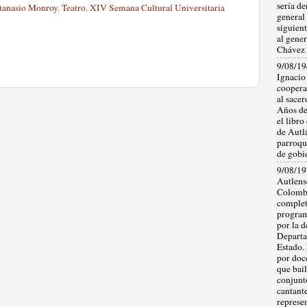
sería d
Atanasio Monroy
,
Teatro
,
XIV Semana Cultural Universitaria
general
siguien
al gene
Chávez 
9/08/19
Ignacio
coopera
al sace
Años des
el libro
de Autl
parroqu
de gobie
9/08/19
Autlens
Colombi
complet
program
por la 
Departa
Estado.
por doc
que bail
conjunt
cantante
represe