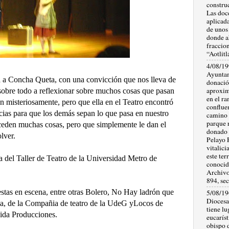
constru
Las doc
aplicad
de unos
donde a
fraccio
“Aotlit
4/08/199
Ayuntam
 a Concha Queta, con una convicción que nos lleva de
donació
aproxim
o sobre todo a reflexionar sobre muchos cosas que pasan
en el ra
n misteriosamente, pero que ella en el Teatro encontró
confluen
ncias para que los demás sepan lo que pasa en nuestro
camino a
parque r
ceden muchas cosas, pero que simplemente le dan el
donado 
lver.
Pelayo 
vitalic
este ter
del Taller de Teatro de la Universidad Metro de
conocid
Archivo
894, sec
estas en escena, entre otras Bolero, No Hay ladrón que
5/08/19
Diocesan
ia, de la Compañia de teatro de la UdeG yLocos de
tiene l
ida Producciones.
eucaríst
obispo 