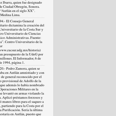
z Ibarra, quien fue designado
de Ciudad Obregón, Sonora.
 “Autlán en el siglo XX”.
 Medina Lima.
94.- El Consejo General
itario dictamina la creación del
Universitario de la Costa Sur y
tro Universitario de Ciencias
co Administrativas. Fuente:
a”. Centro Universitario de la
ur
/www.cucsur.udg.mx/historia)
n presupuesto de la UdeG por
illones. El Informador, 6 de
de 1994, página 1.
20.- Pedro Zamora, quien se
aba en Autlán amnistiado y con
o de general reconocido por el
o provisional de Adolfo de la
 que además lo había nombrado
Operaciones Militares en la
se levantó en armas violando la
a. Aplicó préstamos forzosos y
ó manos libres para el saqueo a
, partiendo para la Costa por el
 Purificación. Sería la última
estaría en Autlán, puesto que