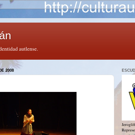
lán
dentidad autlense.
DE 2008
ESCUD
Jeroglíf
Represen