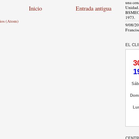
una cen
Inicio
Entrada antigua
Unidad.
BSMEOA.
1973.
ios (Atom)
9/08/201
Francis
EL CL
CENTR